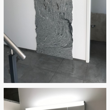
Gardarobe
von Stulz Beton und Natursteine - Angelo Cipollina e.K.