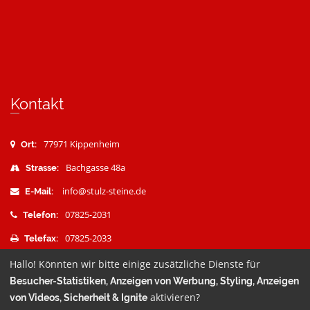
Kontakt
77971 Kippenheim
Ort:
Bachgasse 48a
Strasse:
info@stulz-steine.de
E-Mail:
07825-2031
Telefon:
07825-2033
Telefax:
Hallo! Könnten wir bitte einige zusätzliche Dienste für
Besucher-Statistiken, Anzeigen von Werbung, Styling, Anzeigen
aktivieren?
von Videos, Sicherheit & Ignite