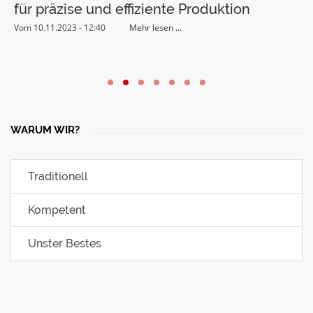
für präzise und effiziente Produktion
Vom 10.11.2023 - 12:40
Mehr lesen ...
V
WARUM WIR?
Traditionell
Kompetent
Unster Bestes