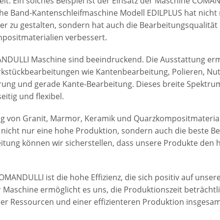
ielt. Ein solches Beispiel ist der Einsatz der Maschine COM
e Band-Kantenschleifmaschine Modell EDILPLUS hat nicht 
ter zu gestalten, sondern hat auch die Bearbeitungsqualität 
positmaterialien verbessert.
NDULLI Maschine sind beeindruckend. Die Ausstattung ermö
stückbearbeitungen wie Kantenbearbeitung, Polieren, Nutf
rierung und gerade Kante-Bearbeitung. Dieses breite Spektr
itig und flexibel.
ng von Granit, Marmor, Keramik und Quarzkompositmateria
t nicht nur eine hohe Produktion, sondern auch die beste Be
itung können wir sicherstellen, dass unsere Produkte den
OMANDULLI ist die hohe Effizienz, die sich positiv auf unser
 Maschine ermöglicht es uns, die Produktionszeit beträchtli
er Ressourcen und einer effizienteren Produktion insgesam